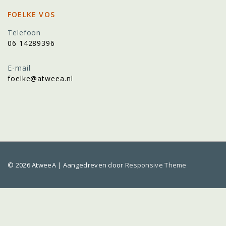
FOELKE VOS
Telefoon
06 14289396
E-mail
foelke@atweea.nl
© 2026
AtweeA
| Aangedreven door
Responsive Theme